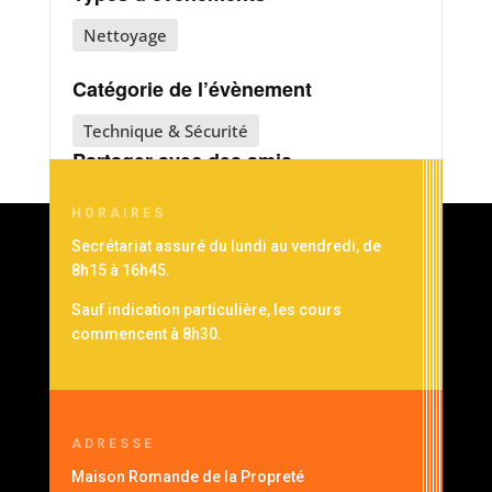
Nettoyage
Catégorie de l’évènement
Technique & Sécurité
Partager avec des amis
HORAIRES
Secrétariat assuré du lundi au vendredi, de
8h15 à 16h45.
Sauf indication particulière, les cours
commencent à 8h30.
ADRESSE
Maison Romande de la Propreté