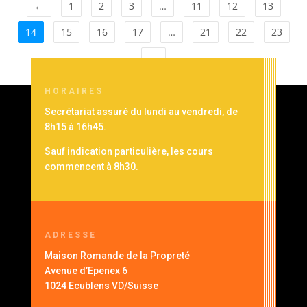
←
1
2
3
…
11
12
13
14
15
16
17
…
21
22
23
→
HORAIRES
Secrétariat assuré du lundi au vendredi, de
8h15 à 16h45.
Sauf indication particulière, les cours
commencent à 8h30.
ADRESSE
Maison Romande de la Propreté
Avenue d’Epenex 6
1024 Ecublens VD/Suisse