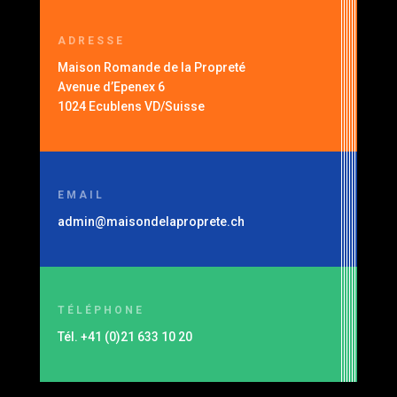
ADRESSE
Maison Romande de la Propreté
Avenue d’Epenex 6
1024 Ecublens VD/Suisse
EMAIL
admin@maisondelaproprete.ch
TÉLÉPHONE
Tél. +41 (0)21 633 10 20